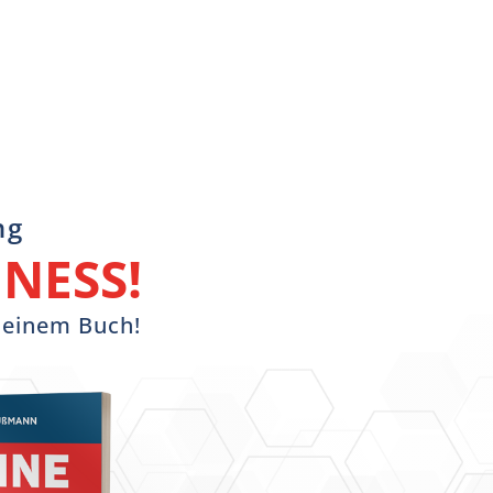
ng
NESS!
n einem Buch!