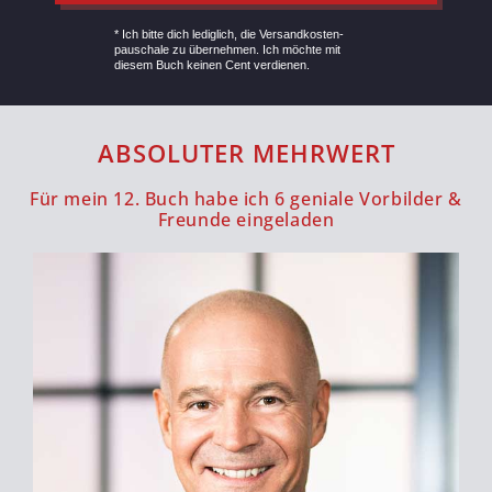
* Ich bitte dich lediglich, die Versandkosten­
pauschale zu übernehmen. Ich möchte mit
diesem Buch keinen Cent verdienen.
ABSOLUTER MEHRWERT
Für mein 12. Buch habe ich 6 geniale Vorbilder &
Freunde eingeladen
Stefan Frädrich und mich verbindet seit der
ersten CONTRA eine Freundschaft. Mit
Greator hat er die deutsche Speaker-Szene