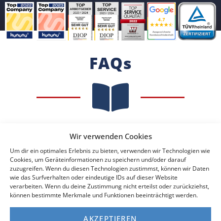
FAQs
Für wen ist dieses Buch geeignet?
Wir verwenden Cookies
Wann kommt mein Buch an?
Um dir ein optimales Erlebnis zu bieten, verwenden wir Technologien wie
Cookies, um Geräteinformationen zu speichern und/oder darauf
zuzugreifen. Wenn du diesen Technologien zustimmst, können wir Daten
Versendet ihr mein Buch auch in die Schweiz oder
wie das Surfverhalten oder eindeutige IDs auf dieser Website
nach Österreich?
verarbeiten. Wenn du deine Zustimmung nicht erteilst oder zurückziehst,
können bestimmte Merkmale und Funktionen beeinträchtigt werden.
Wieso kostet mich ein kostenloses Buch 4,99 Euro?
AKZEPTIEREN